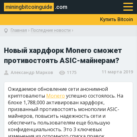
miningbitcoinguide
.com
Купить Bitcoin
›
›
Главная
Последние новости
Новый хардфорк Monero сможет
противостоять ASIC-майнерам?
11 марта 2019
Александр Марков
1175
Ожидаемое обновление сети анонимной
криптовалюты
Monero
успешно состоялось. На
блоке 1,788,000 активирован хардфорк,
призванный противостоять монополии ASIC-
майнеров, повысить надежность сети и
обеспечить пользователям еще большую
конфиденциальность. Это 3 ключевых
изменения из огромного списка правок.