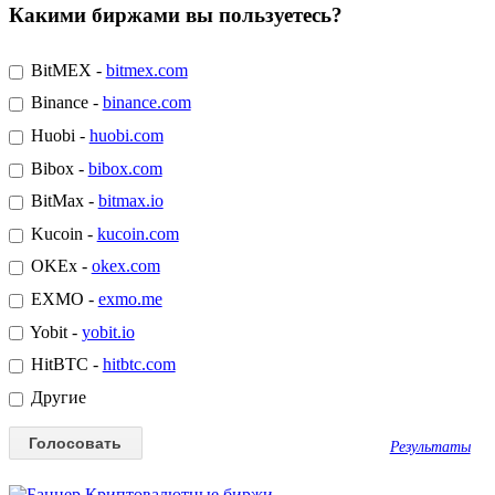
Какими биржами вы пользуетесь?
BitMEX -
bitmex.com
Binance -
binance.com
Huobi -
huobi.com
Bibox -
bibox.com
BitMax -
bitmax.io
Kucoin -
kucoin.com
OKEx -
okex.com
EXMO -
exmo.me
Yobit -
yobit.io
HitBTC -
hitbtc.com
Другие
Результаты