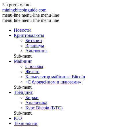
Закрыть меню
miningbitcoinguide
.com
menu-line
menu-line
menu-line
menu-line
menu-line
menu-line
Новости
Криптовалюты
Биткоин
Эфириум
Альткоины
Sub-menu
Майнинг
Способы
Железо
Калькулятор майнинга Bitcoin
«С блокчейном и шлюзами»
Sub-menu
Трейдинг
Биржи
Аналитика
Курс Bitcoin (BTC)
Sub-menu
ICO
Технологии