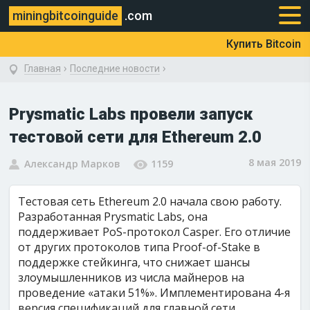
miningbitcoinguide
.com
Купить Bitcoin
›
›
Главная
Последние новости
Prysmatic Labs провели запуск
тестовой сети для Ethereum 2.0
8 мая 2019
Александр Марков
1159
Тестовая сеть Ethereum 2.0 начала свою работу.
Разработанная Prysmatic Labs, она
поддерживает PoS-протокол Casper. Его отличие
от других протоколов типа Proof-of-Stake в
поддержке стейкинга, что снижает шансы
злоумышленников из числа майнеров на
проведение «атаки 51%». Имплементирована 4-я
версия спецификаций для главной сети.