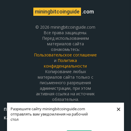
miningbitcoinguide
.com
© 2026 miningbitcoinguide.com
Все права защищены.
Перед использованием
материалов сайта
ознакомьтесь:
Пользовательское соглашение
и
Политика
конфиденциальности
Копирование любых
материалов сайта только с
письменного разрешения
администрации, при этом
активная ссылка на источник
обязательна.
×
Разрешите сайту miningbitcoinguide.com
Поддержать проект
О проекте
Контакты
отправлять вам уведомления на рабочий
Карта сайта
стол