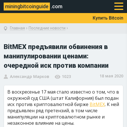
miningbitcoinguide
.com
Купить Bitcoin
›
›
Главная
Последние новости
BitMEX предъявили обвинения в
манипулировании ценами:
очередной иск против компании
18 мая 2020
Александр Марков
1023
В воскресенье 17 мая стало известно о том, что в
окружной суд США (штат Калифорния) был подан
иск против криптовалютной бирже
BitMEX
. К ней
предъявлен ряд претензий, в том числе
манипуляции на криптовалютном рынке и
незаконное влияние на цены.