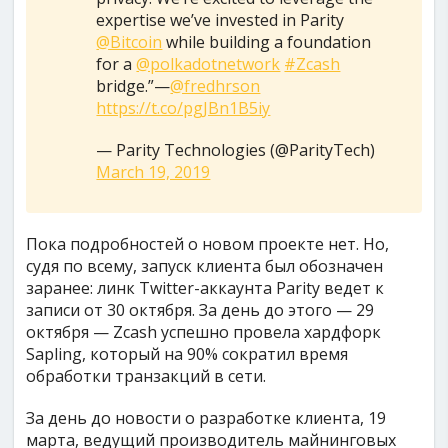
expertise we’ve invested in Parity
@Bitcoin
while building a foundation
for a
@polkadotnetwork
#Zcash
bridge.”—
@fredhrson
https://t.co/pgJBn1B5iy
— Parity Technologies (@ParityTech)
March 19, 2019
Пока подробностей о новом проекте нет. Но,
судя по всему, запуск клиента был обозначен
заранее: линк Twitter-аккаунта Parity ведет к
записи от 30 октября. За день до этого — 29
октября — Zcash успешно провела хардфорк
Sapling, который на 90% сократил время
обработки транзакций в сети.
За день до новости о разработке клиента, 19
марта, ведущий производитель майнинговых