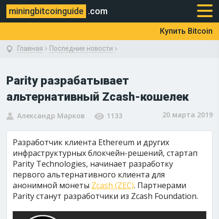
miningbitcoinguide
.com
Купить Bitcoin
›
›
Главная
Последние новости
Parity разрабатывает
альтернативный Zcash-кошелек
20 марта 2019
Александр Марков
1133
Разработчик клиента Ethereum и других
инфраструктурных блокчейн-решений, стартап
Parity Technologies, начинает разработку
первого альтернативного клиента для
анонимной монеты
Zcash (ZEC)
. Партнерами
Parity станут разработчики из Zcash Foundation.