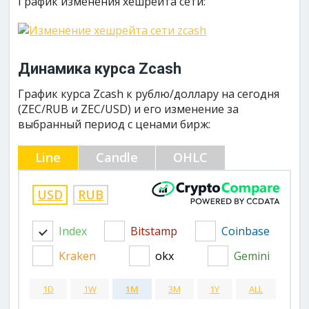
График изменения хешрейта сети:
Динамика курса Zcash
График курса Zcash к рублю/доллару на сегодня
(ZEC/RUB и ZEC/USD) и его изменение за
выбранный период с ценами бирж:
Line
Candle
OHLC
USD
RUB
Index
Bitstamp
Coinbase
Kraken
okx
Gemini
1D
1W
1M
3M
1Y
ALL