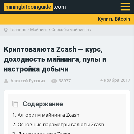
miningbitcoinguide
.com
Купить Bitcoin
›
›
›
Главная
Майнинг
Способы майнинга
Криптовалюта Zcash — курс,
доходность майнинга, пулы и
настройка добычи
4 ноября 2017
Алексей Русских
38977
Содержание
1
Алгоритм майнинга Zcash
2
Основные параметры валюты Zcash