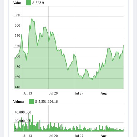
Value
$
523.9
580
560
540
520
500
480
460
440
Jul 13
Jul 20
Jul 27
Aug
Volume
$
5,551,996.16
40,000,000
20,000,000
0
Jul 13
Jul 20
Jul 27
Aug