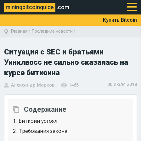
miningbitcoinguide
.com
Купить Bitcoin
›
›
Главная
Последние новости
Ситуация с SEC и братьями
Уинклвосс не сильно сказалась на
курсе биткоина
30 июля 2018
Александр Марков
1465
Содержание
1
Биткоин устоял
2
Требования закона