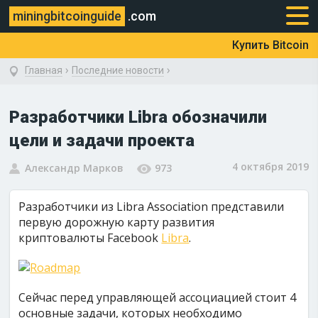
miningbitcoinguide
.com
Купить Bitcoin
›
›
Главная
Последние новости
Разработчики Libra обозначили
цели и задачи проекта
4 октября 2019
Александр Марков
973
Разработчики из Libra Association представили
первую дорожную карту развития
криптовалюты Facebook
Libra
.
Сейчас перед управляющей ассоциацией стоит 4
основные задачи, которых необходимо