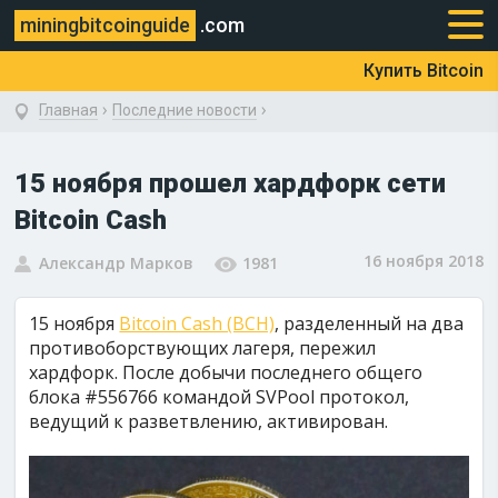
miningbitcoinguide
.com
Купить Bitcoin
›
›
Главная
Последние новости
15 ноября прошел хардфорк сети
Bitcoin Cash
16 ноября 2018
Александр Марков
1981
15 ноября
Bitcoin Cash (BCH)
, разделенный на два
противоборствующих лагеря, пережил
хардфорк. После добычи последнего общего
блока #556766 командой SVPool протокол,
ведущий к разветвлению, активирован.