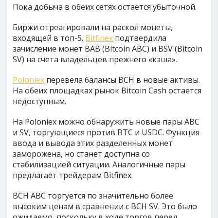
Пока добыча в обеих сетях остается убыточной.
Биржи отреагировали на раскол монеты,
входящей в топ-5.
Bitfinex
подтвердила
зачисление монет BAB (Bitcoin ABC) и BSV (Bitcoin
SV) на счета владельцев прежнего «кэша».
Poloniex
перевела балансы BCH в новые активы.
На обеих площадках рынок Bitcoin Cash остается
недоступным.
На Poloniex можно обнаружить новые пары ABC
и SV, торгующиеся против BTC и USDC. Функция
ввода и вывода этих разделенных монет
заморожена, но станет доступна со
стабилизацией ситуации. Аналогичные пары
предлагает трейдерам Bitfinex.
BCH ABC торгуется по значительно более
высоким ценам в сравнении с BCH SV. Это было
ожидаемо, поскольку в ходе торгов перед