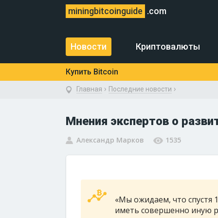
miningbitcoinguide
.com
Новости
Криптовалюты
Купить Bitcoin
›
›
Главная
Последние новости
Мнения экспертов о разви
Александр Марков
1535
«Мы ожидаем, что спустя 
иметь совершенно иную ре