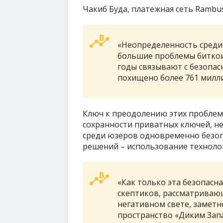
Чакиб Буда, платежная сеть Rambus
«Неопределенность среди 
большие проблемы биткои
годы связывают с безопас
похищено более 761 милли
Ключ к преодолению этих проблем,
сохранности приватных ключей, не
среди юзеров одновременно безоп
решений – использование технолог
«Как только эта безопасна
скептиков, рассматрива
негативном свете, заметн
пространство «Диким Запа