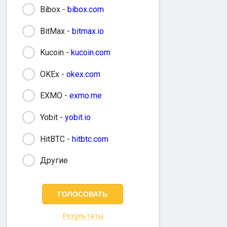
Bibox -
bibox.com
BitMax -
bitmax.io
Kucoin -
kucoin.com
OKEx -
okex.com
EXMO -
exmo.me
Yobit -
yobit.io
HitBTC -
hitbtc.com
Другие
Результаты