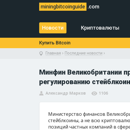
miningbitcoinguide
.com
Новости
Криптовалюты
Купить Bitcoin
›
›
Главная
Последние новости
Минфин Великобритании пр
регулированию стейблкои
Александр Марков
1106
Министерство финансов Великобр
стейблкоины, а не всю криптовалю
позиций частных компаний в сфере