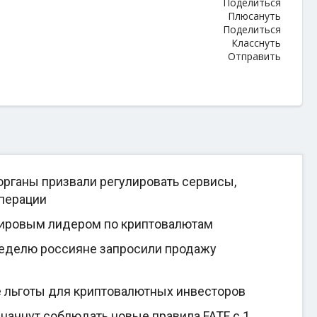
Поделиться
Плюсануть
Поделиться
Класснуть
Отправить
рганы призвали регулировать сервисы,
перации
мировым лидером по криптовалютам
неделю россияне запросили продажу
е льготы для криптовалютных инвесторов
начнут соблюдать новые правила FATF с 1