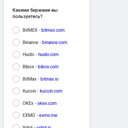
Какими биржами вы
пользуетесь?
BitMEX -
bitmex.com
Binance -
binance.com
Huobi -
huobi.com
Bibox -
bibox.com
BitMax -
bitmax.io
Kucoin -
kucoin.com
OKEx -
okex.com
EXMO -
exmo.me
Yobit -
yobit.io