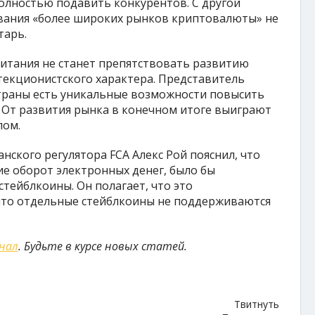
олностью подавить конкурентов. С другой
вания «более широких рынков криптовалюты» не
тарь.
ритания не станет препятствовать развитию
екционистского характера. Представитель
страны есть уникальные возможности повысить
 От развития рынка в конечном итоге выиграют
лом.
анского регулятора FCA Алекс Рой пояснил, что
 оборот электронных денег, было бы
тейблкоины. Он полагает, что это
 что отдельные стейблкоины не поддерживаются
анал
. Будьте в курсе новых статей.
Твитнуть