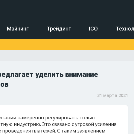
Майнинг
Трейдинг
ICO
Технол
едлагает уделить внимание
нов
31 марта 2021
итании намеренно регулировать только
тную индустрию. Это связано с угрозой усиления
 проведения платежей. С таким заявлением