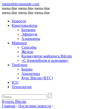
miningbitcoinguide
.com
menu-line
menu-line
menu-line
menu-line
menu-line
menu-line
Новости
Криптовалюты
Биткоин
Эфириум
Альткоины
Майнинг
Способы
Железо
Калькулятор майнинга Bitcoin
«С блокчейном и шлюзами»
Трейдинг
Биржи
Аналитика
Курс Bitcoin (BTC)
ICO
Технологии
Купить Bitcoin
Главная
›
Последние новости
›