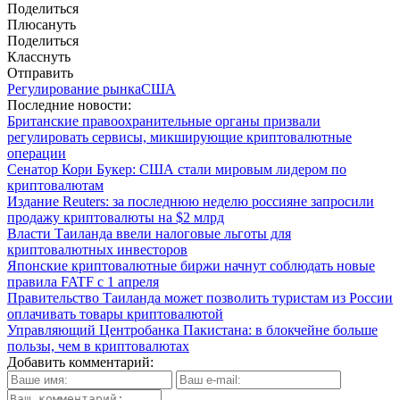
Поделиться
Плюсануть
Поделиться
Класснуть
Отправить
Регулирование рынка
США
Последние новости:
Британские правоохранительные органы призвали
регулировать сервисы, микширующие криптовалютные
операции
Сенатор Кори Букер: США стали мировым лидером по
криптовалютам
Издание Reuters: за последнюю неделю россияне запросили
продажу криптовалюты на $2 млрд
Власти Таиланда ввели налоговые льготы для
криптовалютных инвесторов
Японские криптовалютные биржи начнут соблюдать новые
правила FATF с 1 апреля
Правительство Таиланда может позволить туристам из России
оплачивать товары криптовалютой
Управляющий Центробанка Пакистана: в блокчейне больше
пользы, чем в криптовалютах
Добавить комментарий: