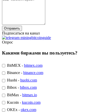
Подписаться на канал
Опрос
Какими биржами вы пользуетесь?
BitMEX -
bitmex.com
Binance -
binance.com
Huobi -
huobi.com
Bibox -
bibox.com
BitMax -
bitmax.io
Kucoin -
kucoin.com
OKEx -
okex.com