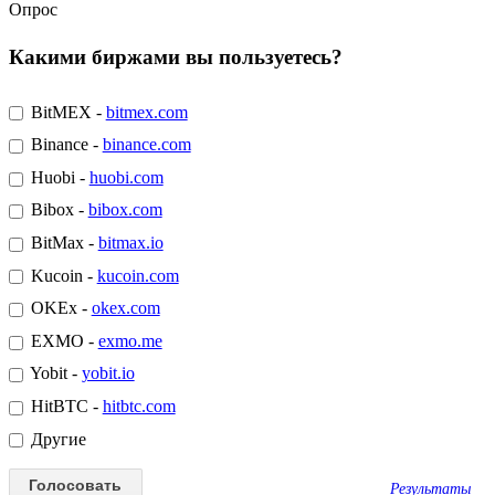
Опрос
Какими биржами вы пользуетесь?
BitMEX -
bitmex.com
Binance -
binance.com
Huobi -
huobi.com
Bibox -
bibox.com
BitMax -
bitmax.io
Kucoin -
kucoin.com
OKEx -
okex.com
EXMO -
exmo.me
Yobit -
yobit.io
HitBTC -
hitbtc.com
Другие
Результаты