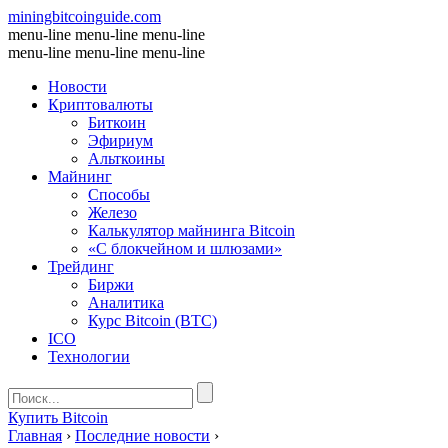
miningbitcoinguide
.com
menu-line
menu-line
menu-line
menu-line
menu-line
menu-line
Новости
Криптовалюты
Биткоин
Эфириум
Альткоины
Майнинг
Способы
Железо
Калькулятор майнинга Bitcoin
«С блокчейном и шлюзами»
Трейдинг
Биржи
Аналитика
Курс Bitcoin (BTC)
ICO
Технологии
Купить Bitcoin
Главная
›
Последние новости
›