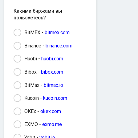
Какими биржами вы
пользуетесь?
BitMEX -
bitmex.com
Binance -
binance.com
Huobi -
huobi.com
Bibox -
bibox.com
BitMax -
bitmax.io
Kucoin -
kucoin.com
OKEx -
okex.com
EXMO -
exmo.me
Yobit -
yobit.io