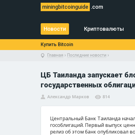
miningbitcoinguide
.com
Новости
Криптовалюты
Купить Bitcoin
›
›
Главная
Последние новости
ЦБ Таиланда запускает б
государственных облигац
Александр Марков
814
Центральный Банк Таиланда начал
гособлигаций. Первый выпуск ценны
релиз об этом банк опубликовал во