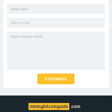
miningbitcoinguide
.com