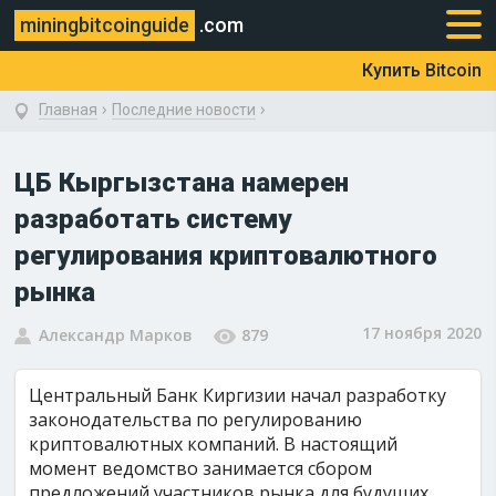
miningbitcoinguide
.com
Купить Bitcoin
›
›
Главная
Последние новости
ЦБ Кыргызстана намерен
разработать систему
регулирования криптовалютного
рынка
17 ноября 2020
Александр Марков
879
Центральный Банк Киргизии начал разработку
законодательства по регулированию
криптовалютных компаний. В настоящий
момент ведомство занимается сбором
предложений участников рынка для будущих