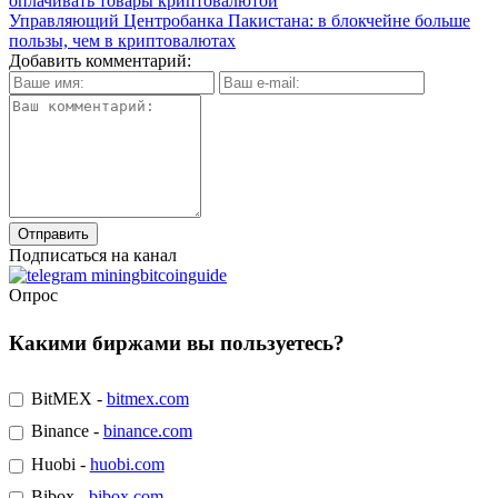
оплачивать товары криптовалютой
Управляющий Центробанка Пакистана: в блокчейне больше
пользы, чем в криптовалютах
Добавить комментарий:
Подписаться на канал
Опрос
Какими биржами вы пользуетесь?
BitMEX -
bitmex.com
Binance -
binance.com
Huobi -
huobi.com
Bibox -
bibox.com