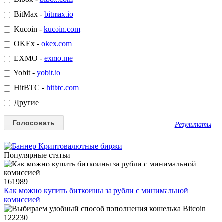
BitMax -
bitmax.io
Kucoin -
kucoin.com
OKEx -
okex.com
EXMO -
exmo.me
Yobit -
yobit.io
HitBTC -
hitbtc.com
Другие
Результаты
Популярные статьи
161989
Как можно купить биткоины за рубли с минимальной
комиссией
122230