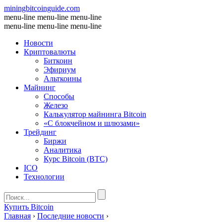
miningbitcoinguide
.com
menu-line
menu-line
menu-line
menu-line
menu-line
menu-line
Новости
Криптовалюты
Биткоин
Эфириум
Альткоины
Майнинг
Способы
Железо
Калькулятор майнинга Bitcoin
«С блокчейном и шлюзами»
Трейдинг
Биржи
Аналитика
Курс Bitcoin (BTC)
ICO
Технологии
Купить Bitcoin
Главная
›
Последние новости
›