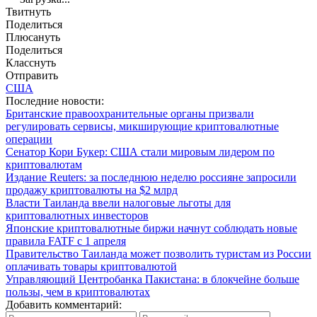
Твитнуть
Поделиться
Плюсануть
Поделиться
Класснуть
Отправить
США
Последние новости:
Британские правоохранительные органы призвали
регулировать сервисы, микширующие криптовалютные
операции
Сенатор Кори Букер: США стали мировым лидером по
криптовалютам
Издание Reuters: за последнюю неделю россияне запросили
продажу криптовалюты на $2 млрд
Власти Таиланда ввели налоговые льготы для
криптовалютных инвесторов
Японские криптовалютные биржи начнут соблюдать новые
правила FATF с 1 апреля
Правительство Таиланда может позволить туристам из России
оплачивать товары криптовалютой
Управляющий Центробанка Пакистана: в блокчейне больше
пользы, чем в криптовалютах
Добавить комментарий: