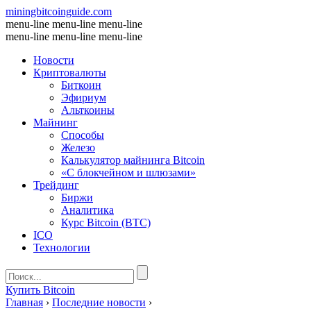
miningbitcoinguide
.com
menu-line
menu-line
menu-line
menu-line
menu-line
menu-line
Новости
Криптовалюты
Биткоин
Эфириум
Альткоины
Майнинг
Способы
Железо
Калькулятор майнинга Bitcoin
«С блокчейном и шлюзами»
Трейдинг
Биржи
Аналитика
Курс Bitcoin (BTC)
ICO
Технологии
Купить Bitcoin
Главная
›
Последние новости
›