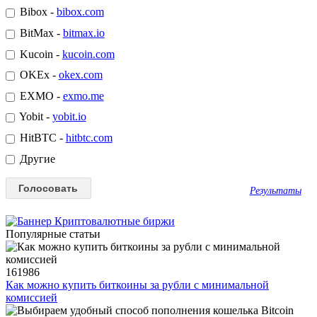
Bibox -
bibox.com
BitMax -
bitmax.io
Kucoin -
kucoin.com
OKEx -
okex.com
EXMO -
exmo.me
Yobit -
yobit.io
HitBTC -
hitbtc.com
Другие
Результаты
Популярные статьи
161986
Как можно купить биткоины за рубли с минимальной
комиссией