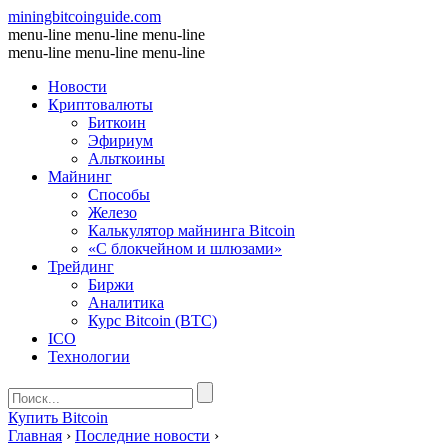
miningbitcoinguide
.com
menu-line
menu-line
menu-line
menu-line
menu-line
menu-line
Новости
Криптовалюты
Биткоин
Эфириум
Альткоины
Майнинг
Способы
Железо
Калькулятор майнинга Bitcoin
«С блокчейном и шлюзами»
Трейдинг
Биржи
Аналитика
Курс Bitcoin (BTC)
ICO
Технологии
Купить Bitcoin
Главная
›
Последние новости
›