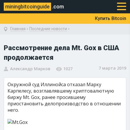
miningbitcoinguide
.com
Купить Bitcoin
›
›
Главная
Последние новости
Рассмотрение дела Mt. Gox в США
продолжается
7 марта 2019
Александр Марков
1027
Окружной суд Иллинойса отказал Марку
Карпелесу, возглавлявшему криптовалютную
биржу Mt. Gox, ранее просившему
приостановить делопроизводство в отношении
него.