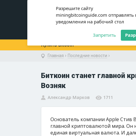
miningbitcoinguide
.com
Разрешите сайту
miningbitcoinguide.com отправлять
уведомления на рабочий стол
Новости
Криптовалюты
Запретить
Раз
Купить Bitcoin
›
›
Главная
Последние новости
Биткоин станет главной к
Возняк
Александр Марков
1711
Основатель компании Apple Стив В
главной криптовалютой мира. Он н
единая виртуальная валюта. И дале