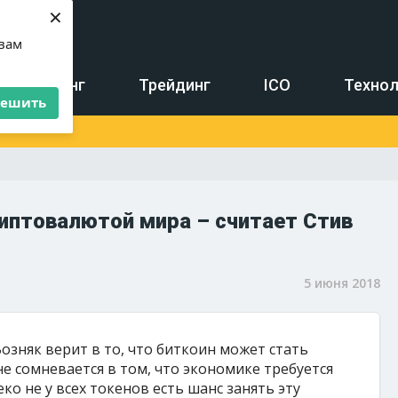
×
 вам
Майнинг
Трейдинг
ICO
Технол
решить
риптовалютой мира – считает Стив
5 июня 2018
озняк верит в то, что биткоин может стать
е сомневается в том, что экономике требуется
ко не у всех токенов есть шанс занять эту