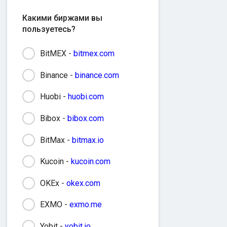
Какими биржами вы
пользуетесь?
BitMEX -
bitmex.com
Binance -
binance.com
Huobi -
huobi.com
Bibox -
bibox.com
BitMax -
bitmax.io
Kucoin -
kucoin.com
OKEx -
okex.com
EXMO -
exmo.me
Yobit -
yobit.io