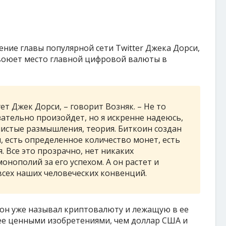
ение главы популярной сети Twitter Джека Дорси,
авоюет место главной цифровой валюты в
ует Джек Дорси, – говорит Возняк. – Не то
зательно произойдет, но я искренне надеюсь,
 чистые размышления, теория. Биткоин создан
 есть определенное количество монет, есть
. Все это прозрачно, нет никаких
онополий за его успехом. А он растет и
сех наших человеческих конвенций.
о он уже называл криптовалюту и лежащую в ее
ее ценными изобретениями, чем доллар США и