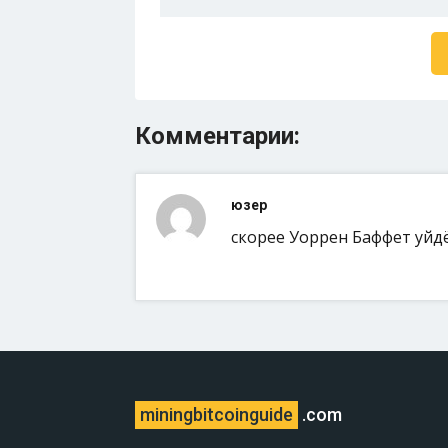
Комментарии:
юзер
скорее Уоррен Баффет уйд
miningbitcoinguide
.com