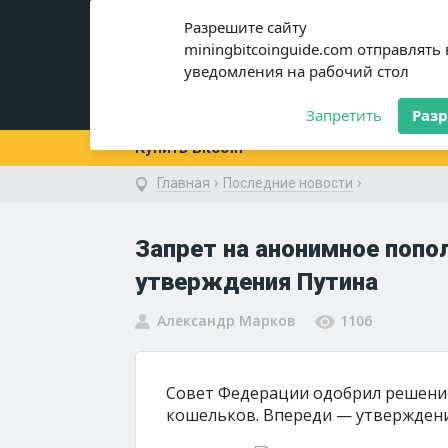
miningbitcoinguide
.com
Разрешите сайту
miningbitcoinguide.com отправлять
уведомления на рабочий стол
Новости
Криптовалюты
Запретить
Раз
Купить Bitcoin
›
›
Главная
Последние новости
Запрет на анонимное попо
утверждения Путина
Александр Марков
1106
Совет Федерации одобрил решение
кошельков. Впереди — утверждени