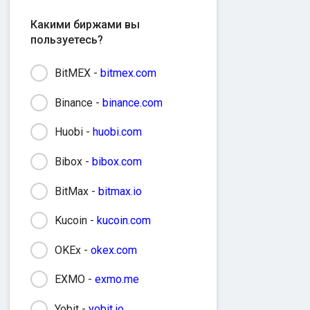
Какими биржами вы
пользуетесь?
BitMEX -
bitmex.com
Binance -
binance.com
Huobi -
huobi.com
Bibox -
bibox.com
BitMax -
bitmax.io
Kucoin -
kucoin.com
OKEx -
okex.com
EXMO -
exmo.me
Yobit -
yobit.io