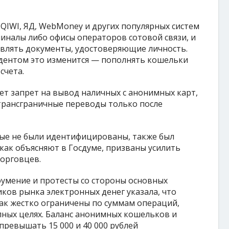
QIWI, ЯД, WebMoney и других популярных систем
иналы либо офисы операторов сотовой связи, и
авлять документы, удостоверяющие личность.
дентом это изменится — пополнять кошельки
счета.
ует запрет на вывод наличных с анонимных карт,
трансграничные переводы только после
рые не были идентифицированы, также был
как объясняют в Госдуме, призваны усилить
торговцев.
оумение и протесты со стороны основных
иков рынка электронных денег указала, что
ак жестко ограничены по суммам операций,
пных целях. Баланс анонимных кошельков и
превышать 15 000 и 40 000 рублей