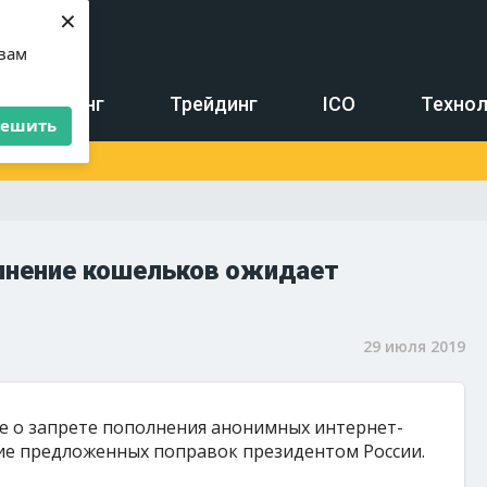
×
 вам
Майнинг
Трейдинг
ICO
Технол
решить
лнение кошельков ожидает
29 июля 2019
 о запрете пополнения анонимных интернет-
е предложенных поправок президентом России.