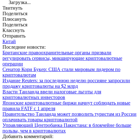
Загрузка...
Твитнуть
Поделиться
Плюсануть
Поделиться
Класснуть
Отправить
Китай
Последние новости:
Британские правоохранительные органы призвали
регулировать сервисы, микширующие криптовалютные
операции
Сенатор Кори Букер: США стали мировым лидером по
криптовалютам
Издание Reuters: за последнюю неделю россияне запросили
продажу криптовалюты на $2 млрд
Власти Таиланда ввели налоговые льготы для
криптовалютных инвесторов
Японские криптовалютные биржи начнут соблюдать новые
правила FATF с 1 апреля
Правительство Таиланда может позволить туристам из России
оплачивать товары криптовалютой
Управляющий Центробанка Пакистана: в блокчейне больше
пользы, чем в криптовалютах
Добавить комментарий: