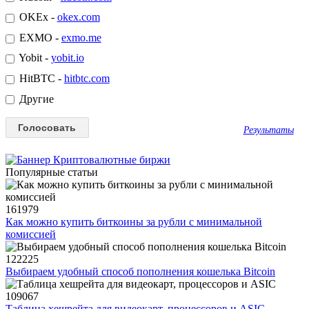
OKEx -
okex.com
EXMO -
exmo.me
Yobit -
yobit.io
HitBTC -
hitbtc.com
Другие
Результаты
Популярные статьи
161979
Как можно купить биткоины за рубли с минимальной
комиссией
122225
Выбираем удобный способ пополнения кошелька Bitcoin
109067
Таблица хешрейта для видеокарт, процессоров и ASIC