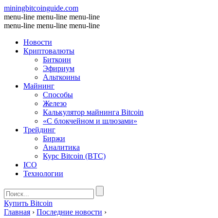
miningbitcoinguide
.com
menu-line
menu-line
menu-line
menu-line
menu-line
menu-line
Новости
Криптовалюты
Биткоин
Эфириум
Альткоины
Майнинг
Способы
Железо
Калькулятор майнинга Bitcoin
«С блокчейном и шлюзами»
Трейдинг
Биржи
Аналитика
Курс Bitcoin (BTC)
ICO
Технологии
Купить Bitcoin
Главная
›
Последние новости
›