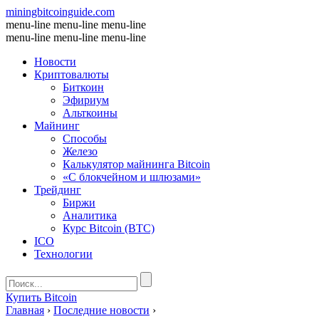
miningbitcoinguide
.com
menu-line
menu-line
menu-line
menu-line
menu-line
menu-line
Новости
Криптовалюты
Биткоин
Эфириум
Альткоины
Майнинг
Способы
Железо
Калькулятор майнинга Bitcoin
«С блокчейном и шлюзами»
Трейдинг
Биржи
Аналитика
Курс Bitcoin (BTC)
ICO
Технологии
Купить Bitcoin
Главная
›
Последние новости
›