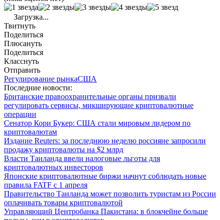
Загрузка...
Твитнуть
Поделиться
Плюсануть
Поделиться
Класснуть
Отправить
Регулирование рынка
США
Последние новости:
Британские правоохранительные органы призвали
регулировать сервисы, микширующие криптовалютные
операции
Сенатор Кори Букер: США стали мировым лидером по
криптовалютам
Издание Reuters: за последнюю неделю россияне запросили
продажу криптовалюты на $2 млрд
Власти Таиланда ввели налоговые льготы для
криптовалютных инвесторов
Японские криптовалютные биржи начнут соблюдать новые
правила FATF с 1 апреля
Правительство Таиланда может позволить туристам из России
оплачивать товары криптовалютой
Управляющий Центробанка Пакистана: в блокчейне больше