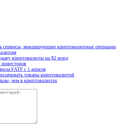
ать сервисы, микширующие криптовалютные операции
валютам
одажу криптовалюты на $2 млрд
 инвесторов
ила FATF с 1 апреля
 оплачивать товары криптовалютой
ьзы, чем в криптовалютах