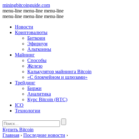
miningbitcoinguide
.com
menu-line
menu-line
menu-line
menu-line
menu-line
menu-line
Новости
Криптовалюты
Биткоин
Эфириум
Альткоины
Майнинг
Способы
Железо
Калькулятор майнинга Bitcoin
«С блокчейном и шлюзами»
Трейдинг
Биржи
Аналитика
Курс Bitcoin (BTC)
ICO
Технологии
Купить Bitcoin
Главная
›
Последние новости
›