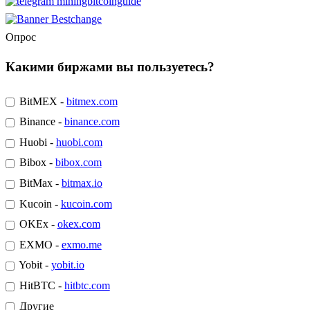
Опрос
Какими биржами вы пользуетесь?
BitMEX -
bitmex.com
Binance -
binance.com
Huobi -
huobi.com
Bibox -
bibox.com
BitMax -
bitmax.io
Kucoin -
kucoin.com
OKEx -
okex.com
EXMO -
exmo.me
Yobit -
yobit.io
HitBTC -
hitbtc.com
Другие