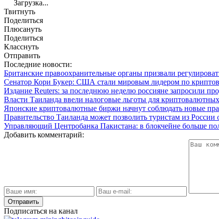
Загрузка...
Твитнуть
Поделиться
Плюсануть
Поделиться
Класснуть
Отправить
Последние новости:
Британские правоохранительные органы призвали регулиров
Сенатор Кори Букер: США стали мировым лидером по крипто
Издание Reuters: за последнюю неделю россияне запросили пр
Власти Таиланда ввели налоговые льготы для криптовалютных
Японские криптовалютные биржи начнут соблюдать новые прав
Правительство Таиланда может позволить туристам из России
Управляющий Центробанка Пакистана: в блокчейне больше пол
Добавить комментарий:
Подписаться на канал