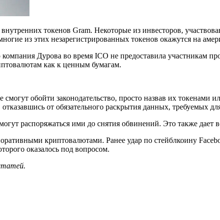
 внутренних токенов Gram. Некоторые из инвесторов, участвов
 многие из этих незарегистрированных токенов окажутся на аме
то компания Дурова во время ICO не предоставила участникам п
иптовалютам как к ценным бумагам.
 смогут обойти законодательство, просто назвав их токенами и
тказавшись от обязательного раскрытия данных, требуемых для
могут распоряжаться ими до снятия обвинений. Это также дает в
оративными криптовалютами. Ранее удар по стейблкоину Faceb
оторого оказалось под вопросом.
 статей.