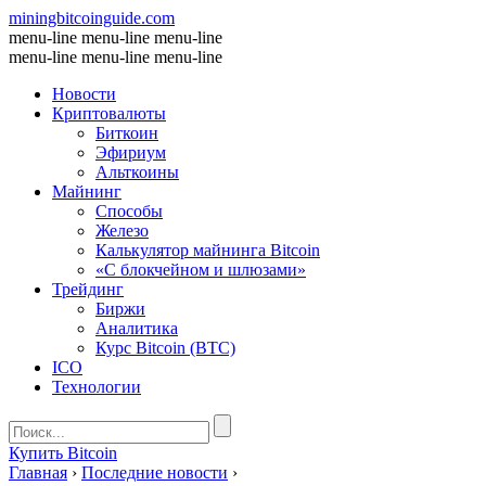
miningbitcoinguide
.com
menu-line
menu-line
menu-line
menu-line
menu-line
menu-line
Новости
Криптовалюты
Биткоин
Эфириум
Альткоины
Майнинг
Способы
Железо
Калькулятор майнинга Bitcoin
«С блокчейном и шлюзами»
Трейдинг
Биржи
Аналитика
Курс Bitcoin (BTC)
ICO
Технологии
Купить Bitcoin
Главная
›
Последние новости
›