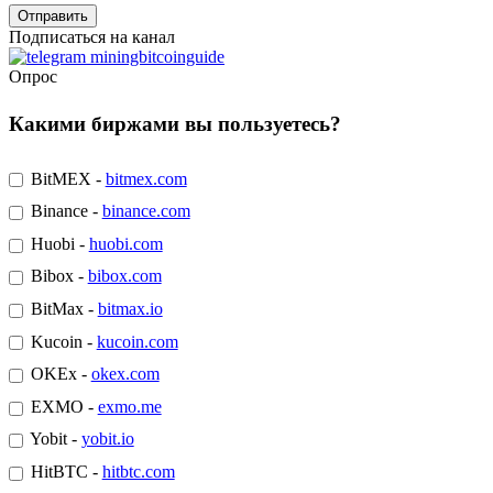
Подписаться на канал
Опрос
Какими биржами вы пользуетесь?
BitMEX -
bitmex.com
Binance -
binance.com
Huobi -
huobi.com
Bibox -
bibox.com
BitMax -
bitmax.io
Kucoin -
kucoin.com
OKEx -
okex.com
EXMO -
exmo.me
Yobit -
yobit.io
HitBTC -
hitbtc.com