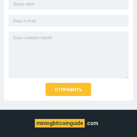
miningbitcoinguide
.com