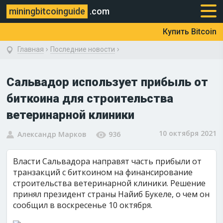
miningbitcoinguide
.com
Купить Bitcoin
›
›
Главная
Последние новости
Сальвадор использует прибыль от
биткоина для строительства
ветеринарной клиники
10 октября 2021
Александр Марков
936
Власти Сальвадора направят часть прибыли от
транзакций с биткоином на финансирование
строительства ветеринарной клиники. Решение
принял президент страны Найиб Букеле, о чем он
сообщил в воскресенье 10 октября.