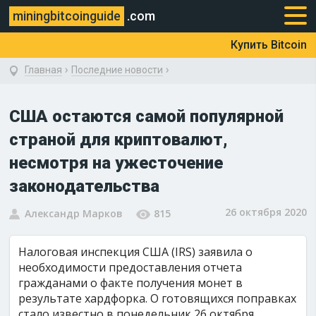
miningbitcoinguide
.com
Купить Bitcoin
›
›
Главная
Последние новости
США остаются самой популярной
страной для криптовалют,
несмотря на ужесточение
законодательства
26 октября 2020
Александр Марков
815
Налоговая инспекция США (IRS) заявила о
необходимости предоставления отчета
гражданами о факте получения монет в
результате хардфорка. О готовящихся поправках
стало известно в понедельник 26 октября.