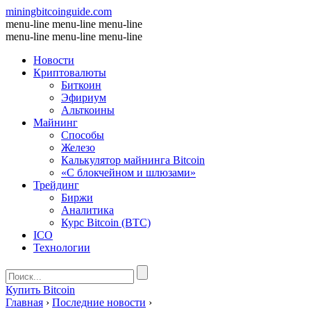
miningbitcoinguide
.com
menu-line
menu-line
menu-line
menu-line
menu-line
menu-line
Новости
Криптовалюты
Биткоин
Эфириум
Альткоины
Майнинг
Способы
Железо
Калькулятор майнинга Bitcoin
«С блокчейном и шлюзами»
Трейдинг
Биржи
Аналитика
Курс Bitcoin (BTC)
ICO
Технологии
Купить Bitcoin
Главная
›
Последние новости
›