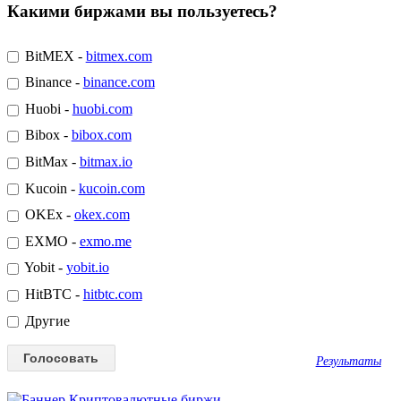
Какими биржами вы пользуетесь?
BitMEX -
bitmex.com
Binance -
binance.com
Huobi -
huobi.com
Bibox -
bibox.com
BitMax -
bitmax.io
Kucoin -
kucoin.com
OKEx -
okex.com
EXMO -
exmo.me
Yobit -
yobit.io
HitBTC -
hitbtc.com
Другие
Результаты