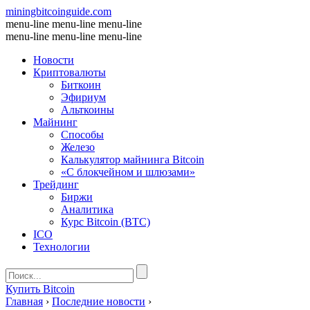
miningbitcoinguide
.com
menu-line
menu-line
menu-line
menu-line
menu-line
menu-line
Новости
Криптовалюты
Биткоин
Эфириум
Альткоины
Майнинг
Способы
Железо
Калькулятор майнинга Bitcoin
«С блокчейном и шлюзами»
Трейдинг
Биржи
Аналитика
Курс Bitcoin (BTC)
ICO
Технологии
Купить Bitcoin
Главная
›
Последние новости
›