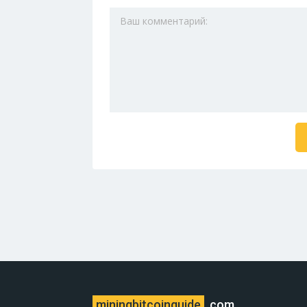
miningbitcoinguide
.com