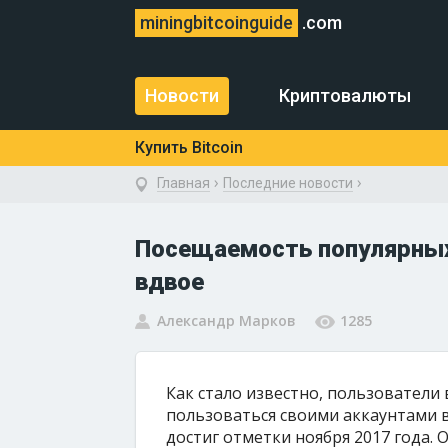
miningbitcoinguide
.com
Новости
Криптовалюты
Купить Bitcoin
›
›
Главная
Последние новости
Посещаемость популярных
вдвое
Александр Марков
1285
Как стало известно, пользователи
пользоваться своими аккаунтами в 
достиг отметки ноября 2017 года. О