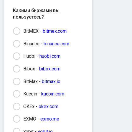
Какими биржами вы
пользуетесь?
BitMEX -
bitmex.com
Binance -
binance.com
Huobi -
huobi.com
Bibox -
bibox.com
BitMax -
bitmax.io
Kucoin -
kucoin.com
OKEx -
okex.com
EXMO -
exmo.me
Yobit -
yobit.io