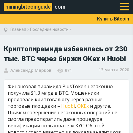
miningbitcoinguide
.com
Купить Bitcoin
›
›
Главная
Последние новости
Криптопирамида избавилась от 230
тыс. BTC через биржи OKex и Huobi
13 марта 2020
Александр Марков
971
Финансовая пирамида PlusToken незаконно
получила $1,3 млрд в BTC. Мошенники
продавали криптовалюту через разные
торговые площадки –
Huobi
,
OKEx
и другие.
Причем совершение незаконных операций не
смогла предотвратить даже процедура
верификации пользователя KYC. Об этой
новости стало известно из доклада аналитиков