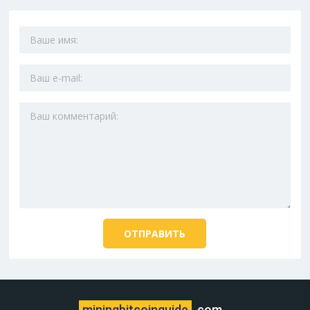
miningbitcoinguide
.com