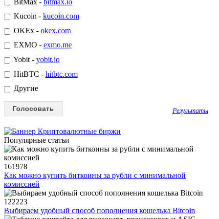
BitMax -
bitmax.io
Kucoin -
kucoin.com
OKEx -
okex.com
EXMO -
exmo.me
Yobit -
yobit.io
HitBTC -
hitbtc.com
Другие
Результаты
Популярные статьи
161978
Как можно купить биткоины за рубли с минимальной
комиссией
122223
Выбираем удобный способ пополнения кошелька Bitcoin