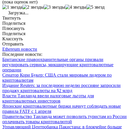
(пока оценок нет)
Загрузка...
Твитнуть
Поделиться
Плюсануть
Поделиться
Класснуть
Отправить
Ethereum новости
Последние новости:
Британские правоохранительные органы призвали
регулировать сервисы, микширующие криптовалютные
операции
Сенатор Кори Букер: США стали мировым лидером по
криптовалютам
Издание Reuters: за последнюю неделю россияне запросили
продажу криптовалюты на $2 млрд
Власти Таиланда ввели налоговые льготы для
криптовалютных инвесторов
Японские криптовалютные биржи начнут соблюдать новые
правила FATF с 1 апреля
Правительство Таиланда может позволить туристам из России
оплачивать товары криптовалютой
Управляющий Центробанка Пакистана: в блокчейне больше