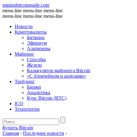
miningbitcoinguide
.com
menu-line
menu-line
menu-line
menu-line
menu-line
menu-line
Новости
Криптовалюты
Биткоин
Эфириум
Альткоины
Майнинг
Способы
Железо
Калькулятор майнинга Bitcoin
«С блокчейном и шлюзами»
Трейдинг
Биржи
Аналитика
Курс Bitcoin (BTC)
ICO
Технологии
Купить Bitcoin
Главная
›
Последние новости
›