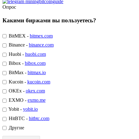
Опрос
Какими биржами вы пользуетесь?
BitMEX -
bitmex.com
Binance -
binance.com
Huobi -
huobi.com
Bibox -
bibox.com
BitMax -
bitmax.io
Kucoin -
kucoin.com
OKEx -
okex.com
EXMO -
exmo.me
Yobit -
yobit.io
HitBTC -
hitbtc.com
Другие