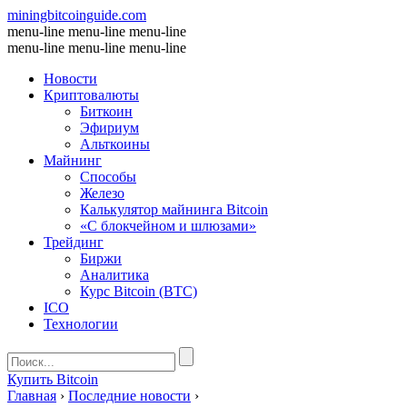
miningbitcoinguide
.com
menu-line
menu-line
menu-line
menu-line
menu-line
menu-line
Новости
Криптовалюты
Биткоин
Эфириум
Альткоины
Майнинг
Способы
Железо
Калькулятор майнинга Bitcoin
«С блокчейном и шлюзами»
Трейдинг
Биржи
Аналитика
Курс Bitcoin (BTC)
ICO
Технологии
Купить Bitcoin
Главная
›
Последние новости
›