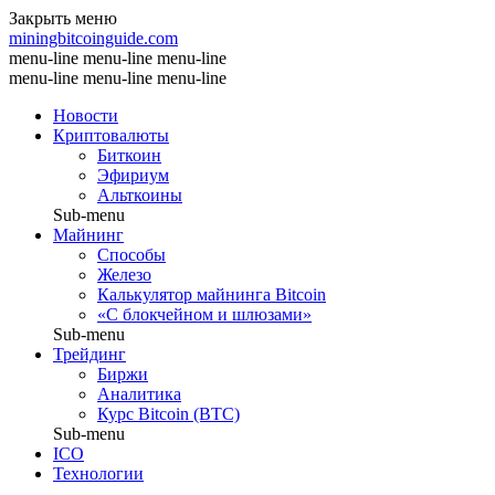
Закрыть меню
miningbitcoinguide
.com
menu-line
menu-line
menu-line
menu-line
menu-line
menu-line
Новости
Криптовалюты
Биткоин
Эфириум
Альткоины
Sub-menu
Майнинг
Способы
Железо
Калькулятор майнинга Bitcoin
«С блокчейном и шлюзами»
Sub-menu
Трейдинг
Биржи
Аналитика
Курс Bitcoin (BTC)
Sub-menu
ICO
Технологии