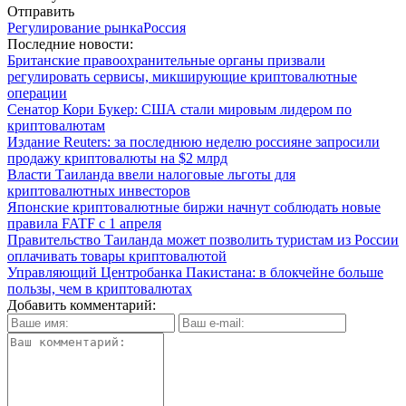
Отправить
Регулирование рынка
Россия
Последние новости:
Британские правоохранительные органы призвали
регулировать сервисы, микширующие криптовалютные
операции
Сенатор Кори Букер: США стали мировым лидером по
криптовалютам
Издание Reuters: за последнюю неделю россияне запросили
продажу криптовалюты на $2 млрд
Власти Таиланда ввели налоговые льготы для
криптовалютных инвесторов
Японские криптовалютные биржи начнут соблюдать новые
правила FATF с 1 апреля
Правительство Таиланда может позволить туристам из России
оплачивать товары криптовалютой
Управляющий Центробанка Пакистана: в блокчейне больше
пользы, чем в криптовалютах
Добавить комментарий: