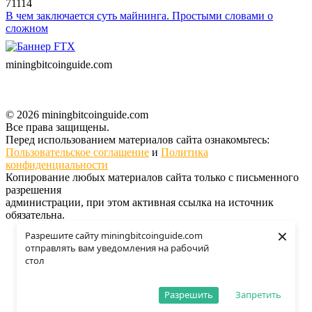
71114
В чем заключается суть майнинга. Простыми словами о
сложном
miningbitcoinguide
.com
© 2026 miningbitcoinguide.com
Все права защищены.
Перед использованием материалов сайта ознакомьтесь:
Пользовательское соглашение
и
Политика
конфиденциальности
Копирование любых материалов сайта только с письменного
разрешения
администрации, при этом активная ссылка на источник
обязательна.
×
Разрешите сайту miningbitcoinguide.com
Поддержать проект
отправлять вам уведомления на рабочий
О проекте
стол
Контакты
Карта сайта
Разрешить
Запретить