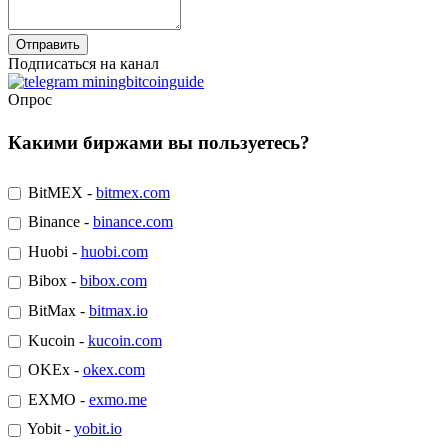
Подписаться на канал
Опрос
Какими биржами вы пользуетесь?
BitMEX -
bitmex.com
Binance -
binance.com
Huobi -
huobi.com
Bibox -
bibox.com
BitMax -
bitmax.io
Kucoin -
kucoin.com
OKEx -
okex.com
EXMO -
exmo.me
Yobit -
yobit.io