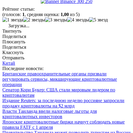
Рейтинг статьи:
(голосов:
1
, средняя оценка:
1,00
из 5)
Загрузка...
Твитнуть
Поделиться
Плюсануть
Поделиться
Класснуть
Отправить
Китай
Последние новости:
Британские правоохранительные органы призвали
регулировать сервисы, микширующие криптовалютные
операции
Сенатор Кори Букер: США стали мировым лидером по
криптовалютам
Издание Reuters: за последнюю неделю россияне запросили
продажу криптовалюты на $2 млрд
Власти Таиланда ввели налоговые льготы для
криптовалютных инвесторов
Японские криптовалютные биржи начнут соблюдать новые
правила FATF с 1 апреля
Правительство Таиланда может позволить туристам из России