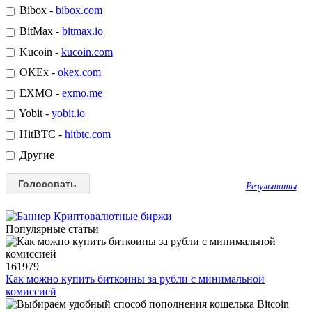
Bibox -
bibox.com
BitMax -
bitmax.io
Kucoin -
kucoin.com
OKEx -
okex.com
EXMO -
exmo.me
Yobit -
yobit.io
HitBTC -
hitbtc.com
Другие
Результаты
Популярные статьи
161979
Как можно купить биткоины за рубли с минимальной
комиссией