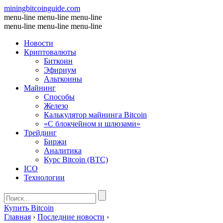
miningbitcoinguide
.com
menu-line
menu-line
menu-line
menu-line
menu-line
menu-line
Новости
Криптовалюты
Биткоин
Эфириум
Альткоины
Майнинг
Способы
Железо
Калькулятор майнинга Bitcoin
«С блокчейном и шлюзами»
Трейдинг
Биржи
Аналитика
Курс Bitcoin (BTC)
ICO
Технологии
Купить Bitcoin
Главная
›
Последние новости
›