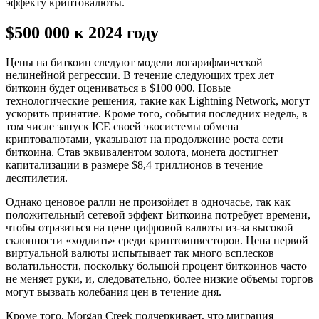
эффекту криптовалюты.
$500 000 к 2024 году
Цены на биткоин следуют модели логарифмической
нелинейной регрессии. В течение следующих трех лет
биткоин будет оцениваться в $100 000. Новые
технологические решения, такие как Lightning Network, могут
ускорить принятие. Кроме того, события последних недель, в
том числе запуск ICE своей экосистемы обмена
криптовалютами, указывают на продолжение роста сети
биткоина. Став эквивалентом золота, монета достигнет
капитализации в размере $8,4 триллионов в течение
десятилетия.
Однако ценовое ралли не произойдет в одночасье, так как
положительный сетевой эффект Биткоина потребует времени,
чтобы отразиться на цене цифровой валюты из-за высокой
склонности «ходлить» среди криптоинвесторов. Цена первой
виртуальной валюты испытывает так много всплесков
волатильности, поскольку большой процент биткоинов часто
не меняет руки, и, следовательно, более низкие объемы торгов
могут вызвать колебания цен в течение дня.
Кроме того, Morgan Creek подчеркивает, что миграция