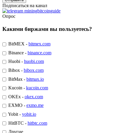
Подписаться на канал
Опрос
Какими биржами вы пользуетесь?
BitMEX -
bitmex.com
Binance -
binance.com
Huobi -
huobi.com
Bibox -
bibox.com
BitMax -
bitmax.io
Kucoin -
kucoin.com
OKEx -
okex.com
EXMO -
exmo.me
Yobit -
yobit.io
HitBTC -
hitbtc.com
Другие