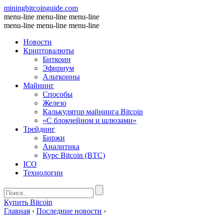
miningbitcoinguide
.com
menu-line
menu-line
menu-line
menu-line
menu-line
menu-line
Новости
Криптовалюты
Биткоин
Эфириум
Альткоины
Майнинг
Способы
Железо
Калькулятор майнинга Bitcoin
«С блокчейном и шлюзами»
Трейдинг
Биржи
Аналитика
Курс Bitcoin (BTC)
ICO
Технологии
Купить Bitcoin
Главная
›
Последние новости
›