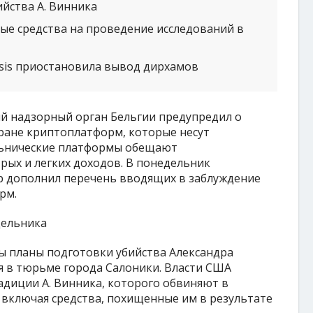
йства А. Винника
е средства на проведение исследований в
sis приостановила вывод дирхамов
ый надзорный орган Бельгии предупредил о
ране криптоплатформ, которые несут
льнические платформы обещают
рых и легких доходов. В понедельник
р дополнил перечень вводящих в заблуждение
рм.
ы планы подготовки убийства Александра
я в тюрьме города Салоники. Власти США
адиции А. Винника, которого обвиняют в
включая средства, похищенные им в результате