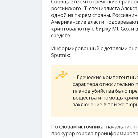
Сообщается, что греческие право
российского IT-специалиста Алекс
одной из тюрем страны. Россиянин
Американские власти подозревают 
криптовалютную биржу Mt. Gox и 
средств.
Информированный с деталями ано
Sputnik:
– Греческие компетентные
характера относительно п
планов убийства было пр
вещества и помощь крими
заключение в той же тюрь
По словам источника, начальник 
прокурор города проинформиров