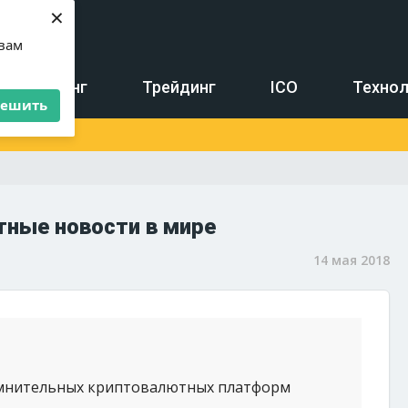
×
 вам
Майнинг
Трейдинг
ICO
Технол
решить
тные новости в мире
14 мая 2018
омнительных криптовалютных платформ