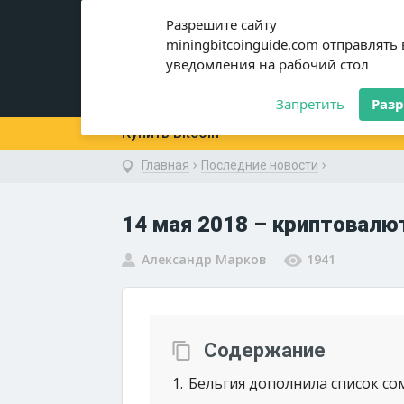
miningbitcoinguide
.com
Разрешите сайту
miningbitcoinguide.com отправлять
уведомления на рабочий стол
Новости
Криптовалюты
Запретить
Раз
Купить Bitcoin
›
›
Главная
Последние новости
14 мая 2018 – криптовалю
Александр Марков
1941
Содержание
1
Бельгия дополнила список с