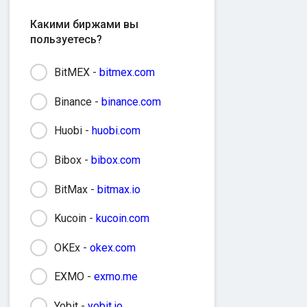
Какими биржами вы
пользуетесь?
BitMEX -
bitmex.com
Binance -
binance.com
Huobi -
huobi.com
Bibox -
bibox.com
BitMax -
bitmax.io
Kucoin -
kucoin.com
OKEx -
okex.com
EXMO -
exmo.me
Yobit -
yobit.io