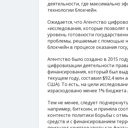
деятельности, где максимально э
технологии блокчейн.
Ожидается, что Агентство цифров
«исследования, которые позволят 
уровень готовности государственн
проблемы, решаемые с помощью но
блокчейн в процессе оказания госу
Агентство было создано в 2015 год
цифровизации деятельности прави
финансирования, который был выд
текущем году, составил $92,4 млн 
США). То есть, на цели исследован
израсходовано менее 1% бюджета 
Тем не менее, следует подчеркнут
например, биткоин, и приняла со
контексте политики борьбы с отм
средств и с финансированием тер
признает криптовалюту как фиатн