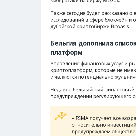
кибератаки на биржу Mt.Gox.
Также сегодня будет рассказано о
исследований в сфере блокчейн и 
дубайской криптобиржи Bitoasis.
Бельгия дополнила списо
платформ
Управление финансовых услуг и ры
криптоплатформ, которые не имею
и являются потенциально жульнич
Недавно бельгийский финансовый 
предупреждении регулирующего ор
– FSMA получает все возр
относительно инвестиций
предупреждаем обществен