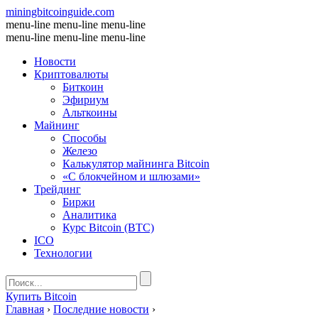
miningbitcoinguide
.com
menu-line
menu-line
menu-line
menu-line
menu-line
menu-line
Новости
Криптовалюты
Биткоин
Эфириум
Альткоины
Майнинг
Способы
Железо
Калькулятор майнинга Bitcoin
«С блокчейном и шлюзами»
Трейдинг
Биржи
Аналитика
Курс Bitcoin (BTC)
ICO
Технологии
Купить Bitcoin
Главная
›
Последние новости
›