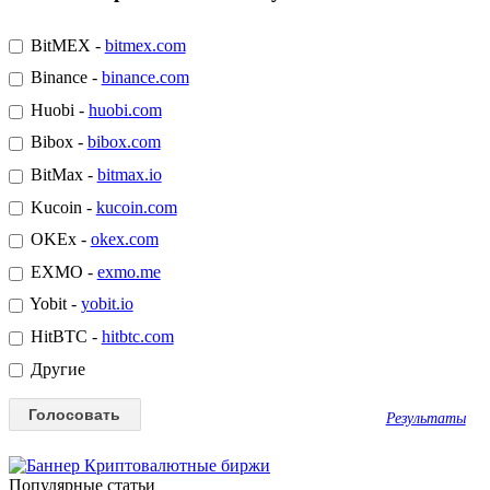
BitMEX -
bitmex.com
Binance -
binance.com
Huobi -
huobi.com
Bibox -
bibox.com
BitMax -
bitmax.io
Kucoin -
kucoin.com
OKEx -
okex.com
EXMO -
exmo.me
Yobit -
yobit.io
HitBTC -
hitbtc.com
Другие
Результаты
Популярные статьи