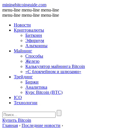
miningbitcoinguide
.com
menu-line
menu-line
menu-line
menu-line
menu-line
menu-line
Новости
Криптовалюты
Биткоин
Эфириум
Альткоины
Майнинг
Способы
Железо
Калькулятор майнинга Bitcoin
«С блокчейном и шлюзами»
Трейдинг
Биржи
Аналитика
Курс Bitcoin (BTC)
ICO
Технологии
Купить Bitcoin
Главная
›
Последние новости
›