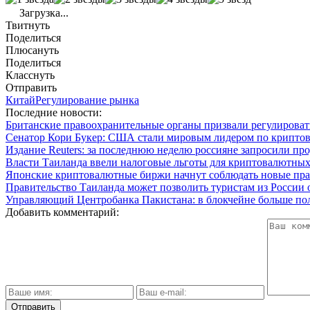
Загрузка...
Твитнуть
Поделиться
Плюсануть
Поделиться
Класснуть
Отправить
Китай
Регулирование рынка
Последние новости:
Британские правоохранительные органы призвали регулиров
Сенатор Кори Букер: США стали мировым лидером по крипто
Издание Reuters: за последнюю неделю россияне запросили пр
Власти Таиланда ввели налоговые льготы для криптовалютных
Японские криптовалютные биржи начнут соблюдать новые прав
Правительство Таиланда может позволить туристам из России
Управляющий Центробанка Пакистана: в блокчейне больше пол
Добавить комментарий: