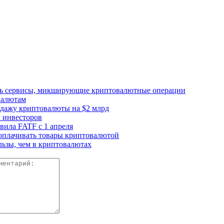
ать сервисы, микширующие криптовалютные операции
валютам
одажу криптовалюты на $2 млрд
 инвесторов
ила FATF с 1 апреля
 оплачивать товары криптовалютой
ьзы, чем в криптовалютах