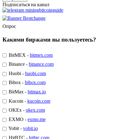
Подписаться на канал
Опрос
Какими биржами вы пользуетесь?
BitMEX -
bitmex.com
Binance -
binance.com
Huobi -
huobi.com
Bibox -
bibox.com
BitMax -
bitmax.io
Kucoin -
kucoin.com
OKEx -
okex.com
EXMO -
exmo.me
Yobit -
yobit.io
HitBTC -
hitbtc.com