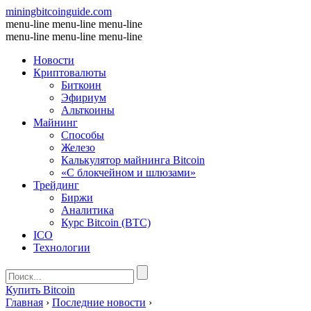
miningbitcoinguide
.com
menu-line
menu-line
menu-line
menu-line
menu-line
menu-line
Новости
Криптовалюты
Биткоин
Эфириум
Альткоины
Майнинг
Способы
Железо
Калькулятор майнинга Bitcoin
«С блокчейном и шлюзами»
Трейдинг
Биржи
Аналитика
Курс Bitcoin (BTC)
ICO
Технологии
Купить Bitcoin
Главная
›
Последние новости
›