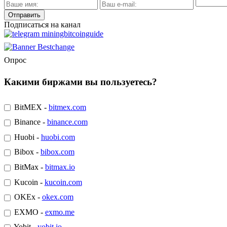
Подписаться на канал
Опрос
Какими биржами вы пользуетесь?
BitMEX -
bitmex.com
Binance -
binance.com
Huobi -
huobi.com
Bibox -
bibox.com
BitMax -
bitmax.io
Kucoin -
kucoin.com
OKEx -
okex.com
EXMO -
exmo.me
Yobit -
yobit.io