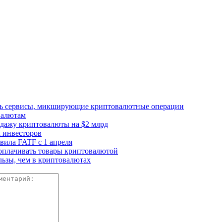
ать сервисы, микширующие криптовалютные операции
валютам
одажу криптовалюты на $2 млрд
 инвесторов
ила FATF с 1 апреля
 оплачивать товары криптовалютой
ьзы, чем в криптовалютах