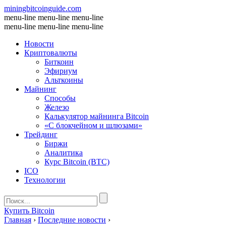
miningbitcoinguide
.com
menu-line
menu-line
menu-line
menu-line
menu-line
menu-line
Новости
Криптовалюты
Биткоин
Эфириум
Альткоины
Майнинг
Способы
Железо
Калькулятор майнинга Bitcoin
«С блокчейном и шлюзами»
Трейдинг
Биржи
Аналитика
Курс Bitcoin (BTC)
ICO
Технологии
Купить Bitcoin
Главная
›
Последние новости
›