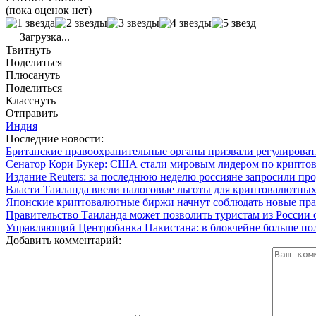
(пока оценок нет)
Загрузка...
Твитнуть
Поделиться
Плюсануть
Поделиться
Класснуть
Отправить
Индия
Последние новости:
Британские правоохранительные органы призвали регулиров
Сенатор Кори Букер: США стали мировым лидером по крипто
Издание Reuters: за последнюю неделю россияне запросили пр
Власти Таиланда ввели налоговые льготы для криптовалютных
Японские криптовалютные биржи начнут соблюдать новые прав
Правительство Таиланда может позволить туристам из России
Управляющий Центробанка Пакистана: в блокчейне больше пол
Добавить комментарий: