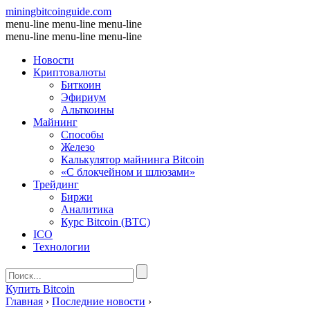
miningbitcoinguide
.com
menu-line
menu-line
menu-line
menu-line
menu-line
menu-line
Новости
Криптовалюты
Биткоин
Эфириум
Альткоины
Майнинг
Способы
Железо
Калькулятор майнинга Bitcoin
«С блокчейном и шлюзами»
Трейдинг
Биржи
Аналитика
Курс Bitcoin (BTC)
ICO
Технологии
Купить Bitcoin
Главная
›
Последние новости
›