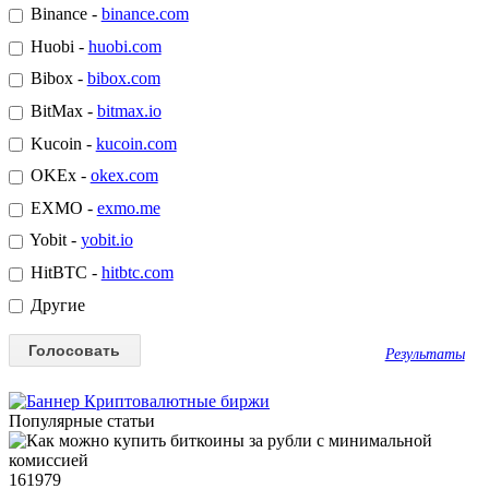
Binance -
binance.com
Huobi -
huobi.com
Bibox -
bibox.com
BitMax -
bitmax.io
Kucoin -
kucoin.com
OKEx -
okex.com
EXMO -
exmo.me
Yobit -
yobit.io
HitBTC -
hitbtc.com
Другие
Результаты
Популярные статьи
161979