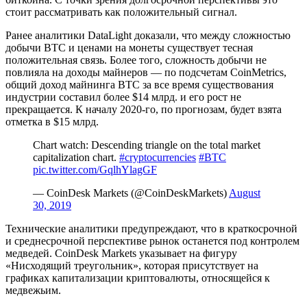
стоит рассматривать как положительный сигнал.
Ранее аналитики DataLight доказали, что между сложностью
добычи BTC и ценами на монеты существует тесная
положительная связь. Более того, сложность добычи не
повлияла на доходы майнеров — по подсчетам CoinMetrics,
общий доход майнинга BTC за все время существования
индустрии составил более $14 млрд. и его рост не
прекращается. К началу 2020-го, по прогнозам, будет взята
отметка в $15 млрд.
Chart watch: Descending triangle on the total market
capitalization chart.
#cryptocurrencies
#BTC
pic.twitter.com/GqlhYlagGF
— CoinDesk Markets (@CoinDeskMarkets)
August
30, 2019
Технические аналитики предупреждают, что в краткосрочной
и среднесрочной перспективе рынок останется под контролем
медведей. CoinDesk Markets указывает на фигуру
«Нисходящий треугольник», которая присутствует на
графиках капитализации криптовалюты, относящейся к
медвежьим.