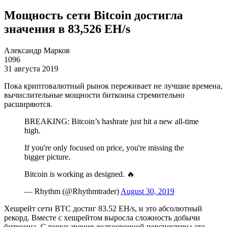
Мощность сети Bitcoin достигла
значения в 83,526 EH/s
Александр Марков
1096
31 августа 2019
Пока криптовалютный рынок переживает не лучшие времена,
вычислительные мощности биткоина стремительно
расширяются.
BREAKING: Bitcoin’s hashrate just hit a new all-time
high.
If you're only focused on price, you're missing the
bigger picture.
Bitcoin is working as designed. 🔥
— Rhythm (@Rhythmtrader)
August 30, 2019
Хешрейт сети BTC достиг 83.52 EH/s, и это абсолютный
рекорд. Вместе с хешрейтом выросла сложность добычи
биткоина. С точки зрения долгосрочной перспективы это