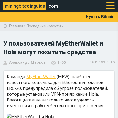
miningbitcoinguide
.com
Купить Bitcoin
›
›
Главная
Последние новости
У пользователей MyEtherWallet и
Hola могут похитить средства
10 июля 2018
Александр Марков
1405
Команда
MyEtherWallet
(MEW), наиболее
известного кошелька для Ethereum и токенов
ERC-20, предупредила об угрозе пользователей,
которые установили VPN-приложение Hola.
Взломщикам на несколько часов удалось
вмешаться в работу бесплатного приложения.