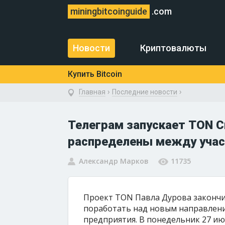
miningbitcoinguide
.com
Новости
Криптовалюты
Купить Bitcoin
›
›
Главная
Последние новости
Телеграм запускает TON C
распределены между уча
Александр Марков
11735
Проект TON Павла Дурова закончи
поработать над новым направлени
предприятия. В понедельник 27 июл