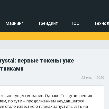
Майнинг
Трейдинг
ICO
Технол
rystal: первые токены уже
стниками
28 июля 2020
л свое существование. Однако Telegram решил
ем, по сути – продолжением неудавшегося
я стало известно о планах запустить сеть на