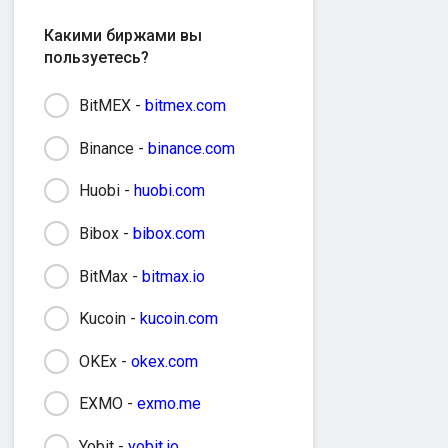
Какими биржами вы
пользуетесь?
BitMEX -
bitmex.com
Binance -
binance.com
Huobi -
huobi.com
Bibox -
bibox.com
BitMax -
bitmax.io
Kucoin -
kucoin.com
OKEx -
okex.com
EXMO -
exmo.me
Yobit -
yobit.io