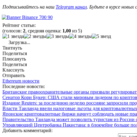
Подписывайтесь на наш
Telegram канал
. Будьте в курсе новых
Рейтинг статьи:
(голосов:
2
, средняя оценка:
1,00
из 5)
Загрузка...
Твитнуть
Поделиться
Плюсануть
Поделиться
Класснуть
Отправить
Ethereum новости
Последние новости:
Британские правоохранительные органы призвали регулиров
Сенатор Кори Букер: США стали мировым лидером по крипто
Издание Reuters: за последнюю неделю россияне запросили пр
Власти Таиланда ввели налоговые льготы для криптовалютных
Японские криптовалютные биржи начнут соблюдать новые прав
Правительство Таиланда может позволить туристам из России
Управляющий Центробанка Пакистана: в блокчейне больше пол
Добавить комментарий: