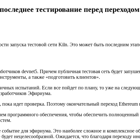
оследнее тестирование перед переходом
ости запуска тестовой сети Kiln. Это может быть последним эта
работчиков devnet5. Причем публичная тестовая сеть будет запу
нструменты, а также «подготовить клиентов».
личных испытаний. Если все пойдет по плану, то уже на следую
азработчиков Эфириума.
в, пока идет проверка. Поэтому окончательный переход Ethereum
ием программного обеспечения, чтобы обеспечить полноценный 
стем.
е событие для эфириума. Это наиболее сложное и комплексное об
удет нецелесообразной. Ожидается, что благодаря переходу инф