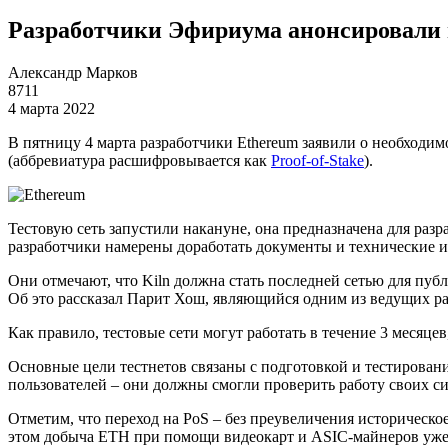
Разработчики Эфириума анонсировали п
Александр Марков
8711
4 марта 2022
В пятницу 4 марта разработчики Ethereum заявили о необходим
(аббревиатура расшифровывается как
Proof-of-Stake
).
Тестовую сеть запустили накануне, она предназначена для раз
разработчики намерены доработать документы и технические и
Они отмечают, что Kiln должна стать последней сетью для пуб
Об это рассказал Парит Хош, являющийся одним из ведущих р
Как правило, тестовые сети могут работать в течение 3 месяце
Основные цели тестнетов связаны с подготовкой и тестирован
пользователей – они должны смогли проверить работу своих си
Отметим, что переход на PoS – без преувеличения историческо
этом добыча ETH при помощи видеокарт и ASIC-майнеров уже б