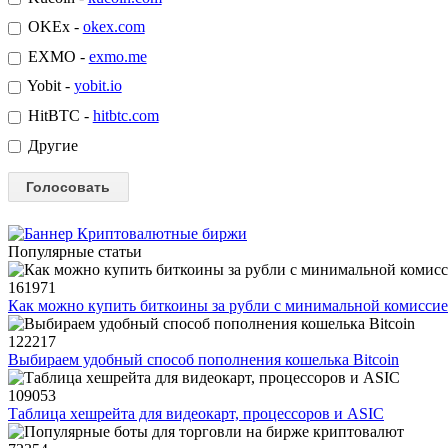
OKEx -
okex.com
EXMO -
exmo.me
Yobit -
yobit.io
HitBTC -
hitbtc.com
Другие
Популярные статьи
161971
Как можно купить биткоины за рубли с минимальной комисси
122217
Выбираем удобный способ пополнения кошелька Bitcoin
109053
Таблица хешрейта для видеокарт, процессоров и ASIC