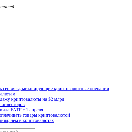
 статей.
ать сервисы, микширующие криптовалютные операции
валютам
одажу криптовалюты на $2 млрд
 инвесторов
ила FATF с 1 апреля
 оплачивать товары криптовалютой
ьзы, чем в криптовалютах