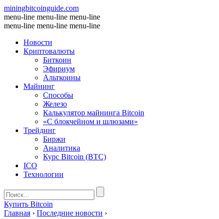
miningbitcoinguide
.com
menu-line
menu-line
menu-line
menu-line
menu-line
menu-line
Новости
Криптовалюты
Биткоин
Эфириум
Альткоины
Майнинг
Способы
Железо
Калькулятор майнинга Bitcoin
«С блокчейном и шлюзами»
Трейдинг
Биржи
Аналитика
Курс Bitcoin (BTC)
ICO
Технологии
Купить Bitcoin
Главная
›
Последние новости
›