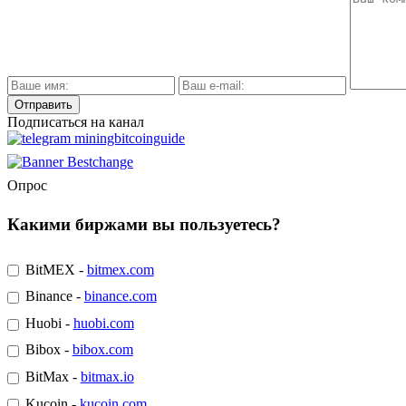
Подписаться на канал
Опрос
Какими биржами вы пользуетесь?
BitMEX -
bitmex.com
Binance -
binance.com
Huobi -
huobi.com
Bibox -
bibox.com
BitMax -
bitmax.io
Kucoin -
kucoin.com