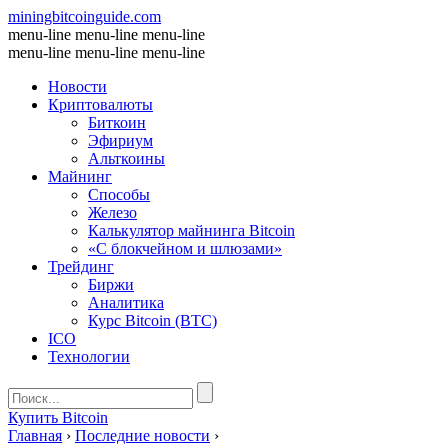
miningbitcoinguide
.com
menu-line
menu-line
menu-line
menu-line
menu-line
menu-line
Новости
Криптовалюты
Биткоин
Эфириум
Альткоины
Майнинг
Способы
Железо
Калькулятор майнинга Bitcoin
«С блокчейном и шлюзами»
Трейдинг
Биржи
Аналитика
Курс Bitcoin (BTC)
ICO
Технологии
Купить Bitcoin
Главная
›
Последние новости
›