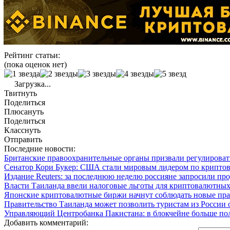
Рейтинг статьи:
(пока оценок нет)
Загрузка...
Твитнуть
Поделиться
Плюсануть
Поделиться
Класснуть
Отправить
Последние новости:
Британские правоохранительные органы призвали регулиров
Сенатор Кори Букер: США стали мировым лидером по крипто
Издание Reuters: за последнюю неделю россияне запросили пр
Власти Таиланда ввели налоговые льготы для криптовалютных
Японские криптовалютные биржи начнут соблюдать новые прав
Правительство Таиланда может позволить туристам из России
Управляющий Центробанка Пакистана: в блокчейне больше пол
Добавить комментарий: