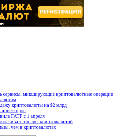
ать сервисы, микширующие криптовалютные операции
валютам
одажу криптовалюты на $2 млрд
 инвесторов
ила FATF с 1 апреля
 оплачивать товары криптовалютой
ьзы, чем в криптовалютах