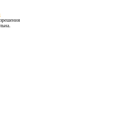
и
азрешения
льна.