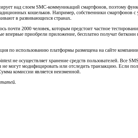
нирует над слоем SMC-коммуникаций смартфонов, поэтому фун
традиционных кошельков. Например, собственники смартфонов с
живают в развивающихся странах.
ось почти 2000 человек, которым предстоит частное тестирован
рые впервые приобрели приложение, бесплатно получат биткоин 
ция по использованию платформы размещена на сайте компании 
ointext не осуществляет хранение средств пользователей. Все S
не могут модифицировать или отследить транзакцию. Если польз
Сумма комиссии является неизменной.
 статей.