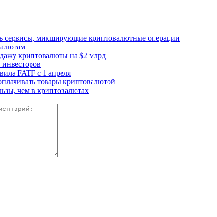
ать сервисы, микширующие криптовалютные операции
валютам
одажу криптовалюты на $2 млрд
 инвесторов
ила FATF с 1 апреля
 оплачивать товары криптовалютой
ьзы, чем в криптовалютах