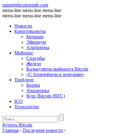
miningbitcoinguide
.com
menu-line
menu-line
menu-line
menu-line
menu-line
menu-line
Новости
Криптовалюты
Биткоин
Эфириум
Альткоины
Майнинг
Способы
Железо
Калькулятор майнинга Bitcoin
«С блокчейном и шлюзами»
Трейдинг
Биржи
Аналитика
Курс Bitcoin (BTC)
ICO
Технологии
Купить Bitcoin
Главная
›
Последние новости
›