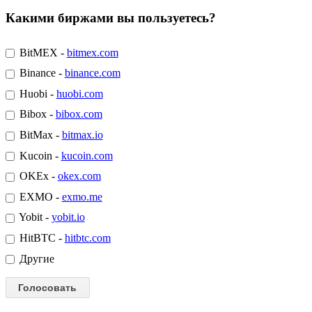
Какими биржами вы пользуетесь?
BitMEX -
bitmex.com
Binance -
binance.com
Huobi -
huobi.com
Bibox -
bibox.com
BitMax -
bitmax.io
Kucoin -
kucoin.com
OKEx -
okex.com
EXMO -
exmo.me
Yobit -
yobit.io
HitBTC -
hitbtc.com
Другие