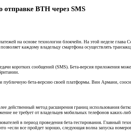
 по отправке BTH через SMS
тежей на основе технологии блокчейн. На этой неделе глава Co
позволяет каждому владельцу смартфона осуществлять транзак
ередачи коротких сообщений (SMS). Бета-версия приложения мож
ритании.
ли публичную бета-версию своей платформы. Вин Армани, соосн
олее действенный метод расширения границ использования битко
ение не требует от владельцев мобильных телефонов каких-либ
зователей в период проведения бета-тестирования. Главный тех
что «если все пройдет хорошо, следующая волна запуска номеров 