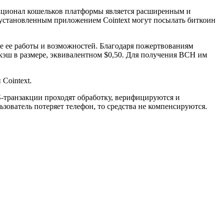
кционал кошельков платформы является расширенным и
 установленным приложением Cointext могут посылать биткоин
ие ее работы и возможностей. Благодаря пожертвованиям
кэш в размере, эквивалентном $0,50. Для получения BCH им
Cointext.
MS-транзакции проходят обработку, верифицируются и
ователь потеряет телефон, то средства не компенсируются.