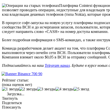
Платформа Cointext функцио
позволяет проводить операции, недоступные для владельцев 
кэш владельцам дешевых телефонов (типа Nokia), которые про
В процессе софт-запуска на новую услугу платформы подписал
сообщества BCH и до исчерпания запасов, пользователи, кото
следует направить слово «CASH» на номер доступа компании.
Более подробная информация о SMS-командах, а также инструк
Команда разработчиков делает акцент на том, что платформа C
выполняются через ончейн сети BCH. Пользователи платформы 
Компания взимает около $0,05 в BCH за отправку сообщений. 
Подписывайтесь на наш
Telegram канал
. Будьте в курсе новых
Рейтинг статьи:
(пока оценок нет)
Загрузка...
Твитнуть
Поделиться
Плюсануть