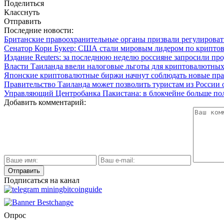
Поделиться
Класснуть
Отправить
Последние новости:
Британские правоохранительные органы призвали регулиров
Сенатор Кори Букер: США стали мировым лидером по крипто
Издание Reuters: за последнюю неделю россияне запросили пр
Власти Таиланда ввели налоговые льготы для криптовалютных
Японские криптовалютные биржи начнут соблюдать новые прав
Правительство Таиланда может позволить туристам из России
Управляющий Центробанка Пакистана: в блокчейне больше пол
Добавить комментарий:
Подписаться на канал
Опрос