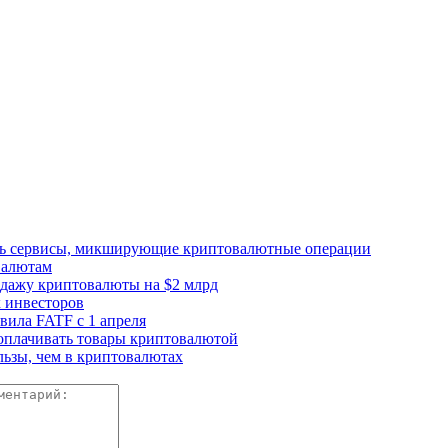
ать сервисы, микширующие криптовалютные операции
валютам
одажу криптовалюты на $2 млрд
 инвесторов
ила FATF с 1 апреля
 оплачивать товары криптовалютой
ьзы, чем в криптовалютах