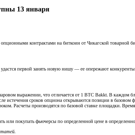
упны 13 января
и опционными контрактами на биткоин от Чикагской товарной би
удастся первой занять новую нишу — ее опережают конкуренты из
ровом выражении, что отличается от 1 BTC Bakkt. В каждом бл
ле истечения сроков опциона открываются позиции в базовом 
оком. Расчеты производятся по базовой ставке площадки. Время 
ать или покупать фьючерсы по определенной цене в определенно
 статей.