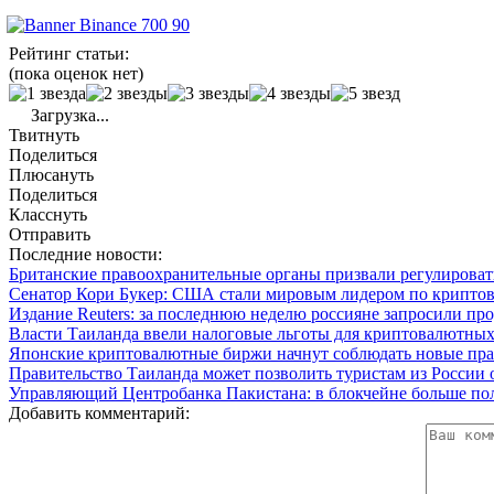
Рейтинг статьи:
(пока оценок нет)
Загрузка...
Твитнуть
Поделиться
Плюсануть
Поделиться
Класснуть
Отправить
Последние новости:
Британские правоохранительные органы призвали регулиров
Сенатор Кори Букер: США стали мировым лидером по крипто
Издание Reuters: за последнюю неделю россияне запросили пр
Власти Таиланда ввели налоговые льготы для криптовалютных
Японские криптовалютные биржи начнут соблюдать новые прав
Правительство Таиланда может позволить туристам из России
Управляющий Центробанка Пакистана: в блокчейне больше пол
Добавить комментарий: