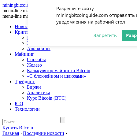
miningbitcoinguide
.com
Разрешите сайту
menu-line
menu-line
menu-line
miningbitcoinguide.com отправлять
menu-line
menu-line
menu-line
уведомления на рабочий стол
Новости
Криптовалюты
Запретить
Раз
Биткоин
Эфириум
Альткоины
Майнинг
Способы
Железо
Калькулятор майнинга Bitcoin
«С блокчейном и шлюзами»
Трейдинг
Биржи
Аналитика
Курс Bitcoin (BTC)
ICO
Технологии
Купить Bitcoin
Главная
›
Последние новости
›