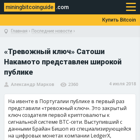
miningbitcoinguide
.com
Купить Bitcoin
›
›
Главная
Последние новости
«Тревожный ключ» Сатоши
Накамото представлен широкой
публике
4 июля 2018
Александр Марков
2360
На ивенте в Португалии публике в первый раз
представили «тревожный ключ». Это закрытый
ключ создателя первой криптовалюты к
сигнальной системе BTC-сети. Выступивший с
данными Брайан Бишоп из специализирующейся
на цифровых монетах компании LedgerX,