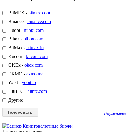
BitMEX -
bitmex.com
Binance -
binance.com
Huobi -
huobi.com
Bibox -
bibox.com
BitMax -
bitmax.io
Kucoin -
kucoin.com
OKEx -
okex.com
EXMO -
exmo.me
Yobit -
yobit.io
HitBTC -
hitbtc.com
Другие
Результаты
Популярные статьи