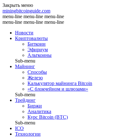
Закрыть меню
miningbitcoinguide
.com
menu-line
menu-line
menu-line
menu-line
menu-line
menu-line
Новости
Криптовалюты
Биткоин
Эфириум
Альткоины
Sub-menu
Майнинг
Способы
Железо
Калькулятор майнинга Bitcoin
«С блокчейном и шлюзами»
Sub-menu
Трейдинг
Биржи
Аналитика
Курс Bitcoin (BTC)
Sub-menu
ICO
Технологии