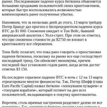
рынке. Последовавшее падение курса биткоина объясняется
большими продажами пользователей своих криптоактивов,
которые быстро воспользовались возможностью
компенсировать ранее полученные убытки.
Напомним, что за несколько дней до этого, 13 марта трейдер
Питер Брандт дал прогноз о беспрецедентном падении курса
BTC до $1 000. Снижения ожидает и Тон Вейс, бывший
американский аналитик с Уолл-стрит. При этом он отметил,
что при снижении стоимости до $2750 он вложит в
криптовалюту все сбережения.
Тони Вейс полагает, что пока рано говорить о приостановке
падения биткоина, поскольку на рынке все еще господствует
нисходящий тренд. Он обновляет минимумы, причем
последний был установлен годом ранее, когда актив достиг
отметки $3 150.
На последнее серьезное падение BTC в ночь с 12 на 13 марта
отреагировали многие финансисты. Так, Питер Шифф (глава
Euro Pacific Capital) назвал биткоин «лопнувшим пузырем» и
«тонущим кораблем», который потянет на дно всех
пользователей, вкладывающих в покупку криптовалюты.
Впрочем, столь мрачные настроения разделяют далеко не все
инвесторы. Так, некоторые биткоин-холдеры уже заявили о